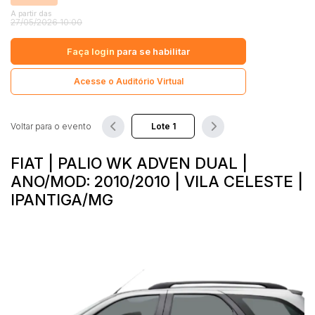
Comercial
A partir das
27/05/2026 10:00
Hotel
Pesquisar
Imovel
Faça login
para se habilitar
Lote
Acesse o Auditório Virtual
Lote/Trreno
Ponto Comercial
Voltar para o evento
Pousada
Prédio Comercial
FIAT | PALIO WK ADVEN DUAL |
Rural
ANO/MOD: 2010/2010 | VILA CELESTE |
IPANTIGA/MG
Terreno
Vaga de Garagem
Veículos
Caminhão
Caminhões
Carro