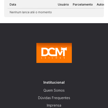
Data
Usuário
Parcelamento
Automá
Nenhum lance até o momento
Institucional
Quem Somos
Dúvidas Frequentes
Imprensa