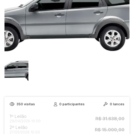
Reboque
350
visitas
0
participantes
0
lances
1º Leilão
R$ 31.638,00
29/04/2026 10:00
2º Leilão
R$ 15.000,00
27/05/2026 10:00