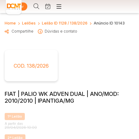
Entrar
Criar conta
Entrar
Home
Leilões
Leilão ID 1128 / 138/2026
Anúncio ID 10143
Site
Compartilhe
Dúvidas e contato
e
Busca por palavra-chave
Agenda
m Somos
Quem Somos
ntos
Categoria
Subcategoria
e Conosco
Contato
COD. 138/2026
Busca por categoria
Estados
Cidade
Diversos
Arma/Segurança
FIAT | PALIO WK ADVEN DUAL | ANO/MOD:
Combustível
2010/2010 | IPANTIGA/MG
Bairro
Comitente
Imóveis
Apartamento
1ª Leilão
Judiciais
Extrajudiciais
Apartamentos
A partir das
29/04/2026 10:00
Faixa de valor
Casa
R$
R$
até
2ª Leilão