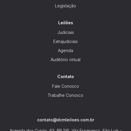
Legislação
Leilões
Judiciais
Extrajudiciais
Agenda
Auditório virtual
Contato
Fale Conosco
Trabalhe Conosco
contato@dcmleiloes.com.br
Avenida dos Curiós, 63, BR 135, Vila Esperança, São Luís -