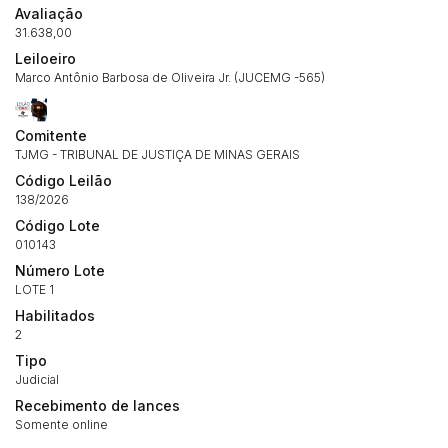
Avaliação
31.638,00
Leiloeiro
Marco Antônio Barbosa de Oliveira Jr. (JUCEMG -565)
Comitente
TJMG - TRIBUNAL DE JUSTIÇA DE MINAS GERAIS
Código Leilão
138/2026
Código Lote
010143
Número Lote
LOTE 1
Habilite-se para efetuar lances ou
Habilitados
Histórico de Propostas
propostas
2
Envie sua Proposta
Tipo
(Art. 895, CPC)
Data
Usuário
Valor
Judicial
14/04/2025 18:43:11
TIAGOFELIPE
R$ 1,00
Recebimento de lances
Clique aqui para fazer login
Somente online
14/04/2025 18:43:11
TIAGOFELIPE
R$ 1,00