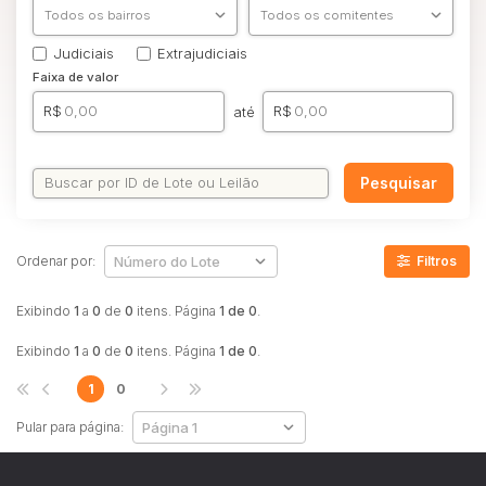
Comercial
Hotel
Judiciais
Extrajudiciais
Imovel
Faixa de valor
Lote
R$
R$
até
Lote de Terreno
Lote/Trreno
Pesquisar
Ponto Comercial
Pousada
Ordenar por:
Filtros
Prédio Comercial
Rural
Exibindo
1
a
0
de
0
itens. Página
1 de 0
.
Terreno
Exibindo
1
a
0
de
0
itens. Página
1 de 0
.
Vaga de Garagem
1
0
Veículos
Caminhão
Pular para página:
Caminhões