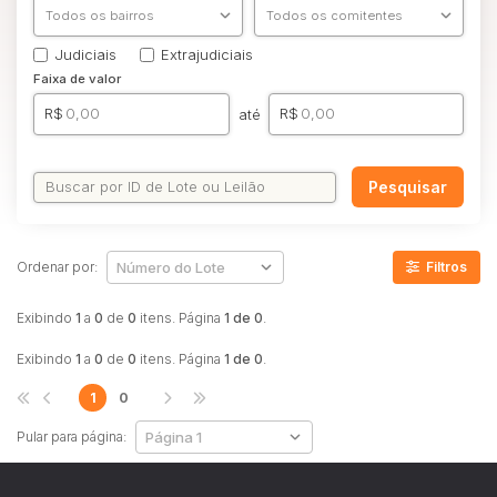
Comercial
Hotel
Judiciais
Extrajudiciais
Imovel
Faixa de valor
Lote
R$
R$
até
Lote/Trreno
Ponto Comercial
Pesquisar
Pousada
Prédio Comercial
Ordenar por:
Filtros
Rural
Terreno
Exibindo
1
a
0
de
0
itens. Página
1 de 0
.
Vaga de Garagem
Exibindo
1
a
0
de
0
itens. Página
1 de 0
.
Veículos
1
0
Caminhão
Caminhões
Pular para página:
Carro