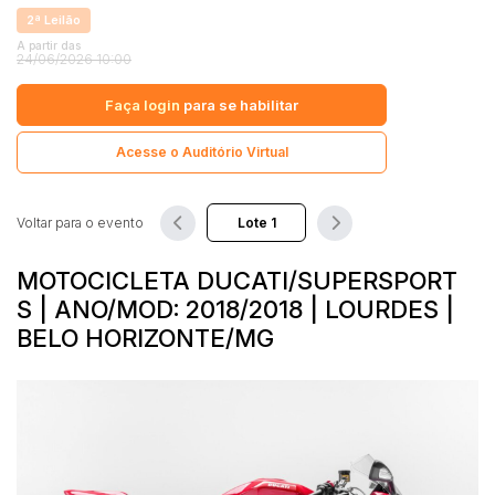
Comercial
2ª Leilão
Hotel
A partir das
24/06/2026 10:00
Pesquisar
Imovel
Faça login
para se habilitar
Lote
Lote/Trreno
Acesse o Auditório Virtual
Ponto Comercial
Pousada
Voltar para o evento
Prédio Comercial
MOTOCICLETA DUCATI/SUPERSPORT
Rural
S | ANO/MOD: 2018/2018 | LOURDES |
Terreno
BELO HORIZONTE/MG
Vaga de Garagem
Veículos
Caminhão
Caminhões
Carro