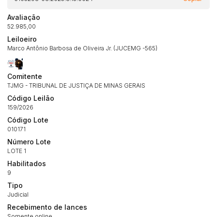
Avaliação
52.985,00
Leiloeiro
Marco Antônio Barbosa de Oliveira Jr. (JUCEMG -565)
Comitente
TJMG - TRIBUNAL DE JUSTIÇA DE MINAS GERAIS
Código Leilão
159/2026
Código Lote
010171
Número Lote
Habilite-se para efetuar lances ou
LOTE 1
Histórico de Propostas
propostas
Envie sua Proposta
Habilitados
(Art. 895, CPC)
9
Data
Usuário
Valor
Tipo
14/04/2025 18:43:11
TIAGOFELIPE
R$ 1,00
Judicial
Clique aqui para fazer login
14/04/2025 18:43:11
TIAGOFELIPE
R$ 1,00
Recebimento de lances
Somente online