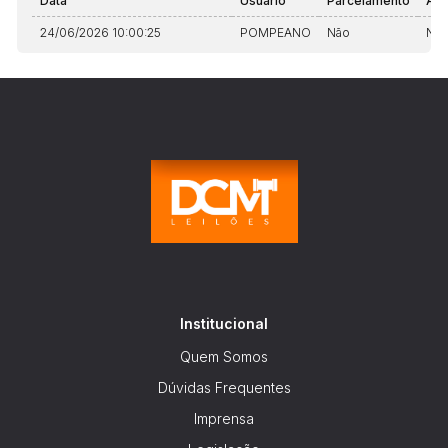
Data
Usuário
Parcelamento
Aut
24/06/2026 10:00:25
POMPEANO
Não
Nã
Institucional
Quem Somos
Dúvidas Frequentes
Imprensa