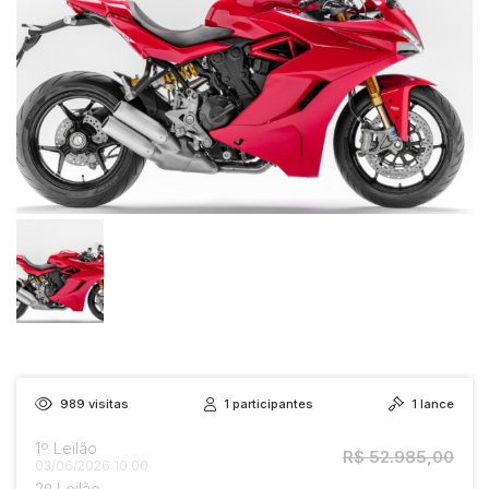
Reboque
989
visitas
1
participantes
1
lance
1º Leilão
R$ 52.985,00
03/06/2026 10:00
2º Leilão