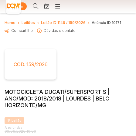
Entrar
Criar conta
Entrar
Home
Leilões
Leilão ID 1149 / 159/2026
Anúncio ID 10171
Site
Compartilhe
Dúvidas e contato
e
Busca por palavra-chave
Agenda
m Somos
Quem Somos
ntos
Categoria
Subcategoria
e Conosco
Contato
COD. 159/2026
Busca por categoria
Estados
Cidade
Diversos
Arma/Segurança
MOTOCICLETA DUCATI/SUPERSPORT S |
Combustível
ANO/MOD: 2018/2018 | LOURDES | BELO
Bairro
Comitente
HORIZONTE/MG
Imóveis
Apartamento
Judiciais
Extrajudiciais
Apartamentos
1ª Leilão
Faixa de valor
A partir das
Casa
03/06/2026 10:00
R$
R$
até