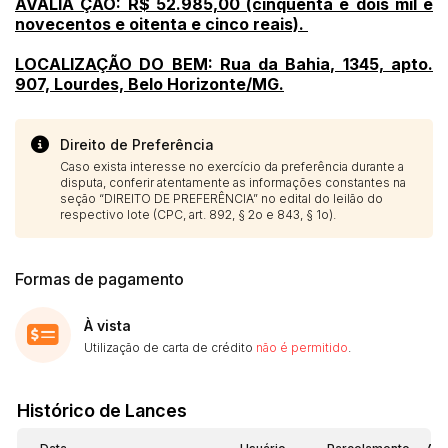
AVALIA ÇÃO: R$ 52.985,00 (cinquenta e dois mil e
novecentos e oitenta e cinco reais).
LOCALIZAÇÃO DO BEM: Rua da Bahia, 1345, apto.
907, Lourdes, Belo Horizonte/MG.
Direito de Preferência
Caso exista interesse no exercício da preferência durante a
disputa, conferir atentamente as informações constantes na
seção “DIREITO DE PREFERÊNCIA” no edital do leilão do
respectivo lote (CPC, art. 892, § 2o e 843, § 1o).
Formas de pagamento
À vista
Utilização de carta de crédito
não é permitido
.
Histórico de Lances